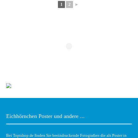
1
2
►
Eichhörnchen Poster und andere ...
Bei Topishop.de finden Sie beeindruckende Fotografien die als Poster in