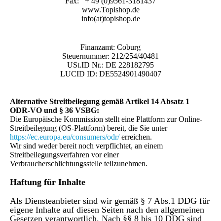
Fax: + 49 (0)9561-3181437
www.Topishop.de
info(at)topishop.de
Finanzamt: Coburg
Steuernummer: 212/254/40481
USt.ID Nr.: DE 228182795
LUCID ID: DE5524901490407
Alternative Streitbeilegung gemäß Artikel 14 Absatz 1
ODR-VO und § 36 VSBG:
Die Europäische Kommission stellt eine Plattform zur Online-
Streitbeilegung (OS-Plattform) bereit, die Sie unter
https://ec.europa.eu/consumers/odr/
erreichen.
Wir sind weder bereit noch verpflichtet, an einem
Streitbeilegungsverfahren vor einer
Verbraucherschlichtungsstelle teilzunehmen.
Haftung für Inhalte
Als Diensteanbieter sind wir gemäß § 7 Abs.1 DDG für
eigene Inhalte auf diesen Seiten nach den allgemeinen
Gesetzen verantwortlich. Nach §§ 8 bis 10 DDG sind