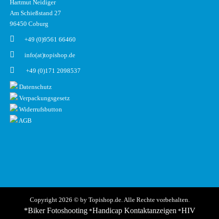
Hartmut Neidiger
Am Schießstand 27
96450 Coburg
+49 (0)9561 66460
info(at)topishop.de
+49 (0)171 2098537
Datenschutz
Verpackungsgesetz
Widerrufsbutton
AGB
Copyright 2026 © by Topishop.de. Alle Rechte vorbehalten.
*Biker Fotoshooting
Handicap Kontaktanzeigen
HIV
*
*