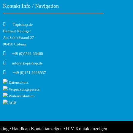
Kontakt Info / Navigation
Topishop.de
Hartmut Neidiger
Am Schießstand 27
96450 Coburg
+49 (0)9561 66460
info(at)topishop.de
+49 (0)171 2098537
Datenschutz
Verpackungsgesetz
Widerrufsbutton
AGB
oting
Handicap Kontaktanzeigen
HIV Kontaktanzeigen
*
*